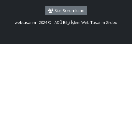
Site Sorumluları
webtasarım - 2024 © - ADÜ Bilgi İşlem Web Tasarım Grubu