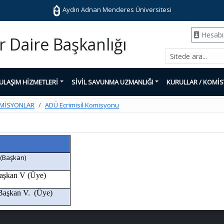
Aydın Adnan Menderes Üniversitesi
Hesab
er Daire Başkanlığı
ULAŞIM HİZMETLERİ
SİVİL SAVUNMA UZMANLIĞI
KURULLAR / KOMİ
OMİSYONLAR
ADÜ Ecrimisil Komisyonu
 (Başkan)
Başkan V (Üye)
 Başkan V. (Üye)