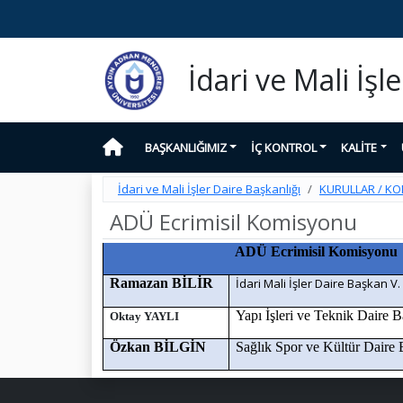
İdari ve Mali İşl
BAŞKANLIĞIMIZ
İÇ KONTROL
KALİTE
İdari ve Mali İşler Daire Başkanlığı
KURULLAR / K
ADÜ Ecrimisil Komisyonu
ADÜ Ecrimisil Komisyonu
Ramazan BİLİR
İdari Mali İşler Daire Başkan V.
Yapı İşleri ve Teknik Daire 
Oktay YAYLI
Özkan BİLGİN
Sağlık Spor ve Kültür Daire