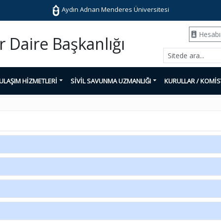
Aydın Adnan Menderes Üniversitesi
Hesab
er Daire Başkanlığı
ULAŞIM HİZMETLERİ
SİVİL SAVUNMA UZMANLIĞI
KURULLAR / KOMİ