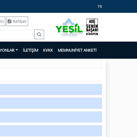
TR
ım
Rehber
SYONLAR
İLETİŞİM
KVKK
MEMNUNİYET ANKETİ