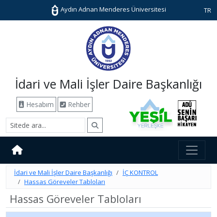
Aydın Adnan Menderes Üniversitesi
TR
İdari ve Mali İşler Daire Başkanlığı
Hesabım
Rehber
İdari ve Mali İşler Daire Başkanlığı
İÇ KONTROL
Hassas Göreveler Tabloları
Hassas Göreveler Tabloları