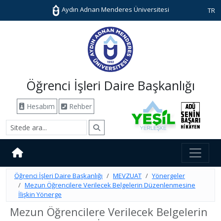
Aydın Adnan Menderes Üniversitesi
TR
Öğrenci İşleri Daire Başkanlığı
Hesabım
Rehber
Öğrenci İşleri Daire Başkanlığı
MEVZUAT
Yönergeler
Mezun Öğrencilere Verilecek Belgelerin Düzenlenmesine
İlişkin Yönerge
Mezun Öğrencilere Verilecek Belgelerin