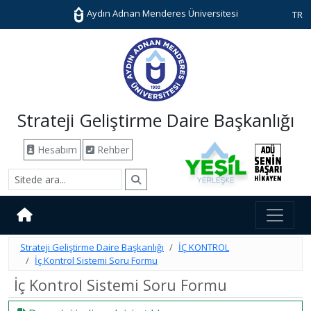
Aydın Adnan Menderes Üniversitesi
TR
Strateji Geliştirme Daire Başkanlığı
Hesabım
Rehber
Strateji Geliştirme Daire Başkanlığı
İÇ KONTROL
İç Kontrol Sistemi Soru Formu
İç Kontrol Sistemi Soru Formu