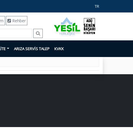
TR
ım
Rehber
İTE
ARIZA SERVİS TALEP
KVKK