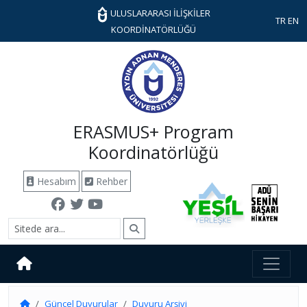
ULUSLARARASI İLİŞKİLER
TR
EN
KOORDİNATÖRLÜĞÜ
ERASMUS+ Program
Koordinatörlüğü
Hesabım
Rehber
Güncel Duyurular
Duyuru Arşivi