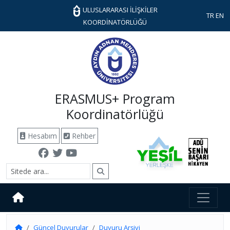
ULUSLARARASI İLİŞKİLER
TR
EN
KOORDİNATÖRLÜĞÜ
ERASMUS+ Program
Koordinatörlüğü
Hesabım
Rehber
Güncel Duyurular
Duyuru Arşivi