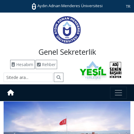
Aydın Adnan Menderes Üniversitesi
TR
Genel Sekreterlik
Hesabım
Rehber