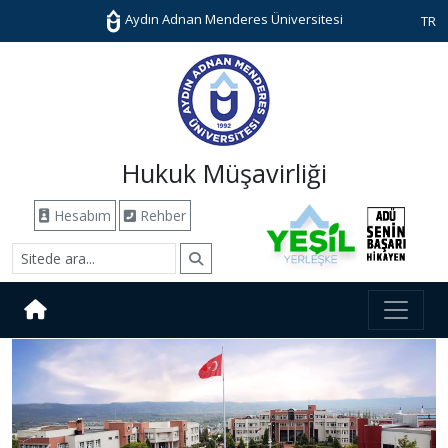
Aydın Adnan Menderes Üniversitesi
TR
Hukuk Müşavirliği
Hesabım
Rehber