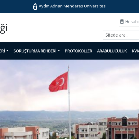
Aydın Adnan Menderes Üniversitesi
Hesab
ği
ERİ
SORUŞTURMA REHBERİ
PROTOKOLLER
ARABULUCULUK
KV