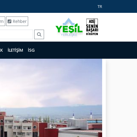
TR
ım
Rehber
KK
İLETİŞİM
İSG