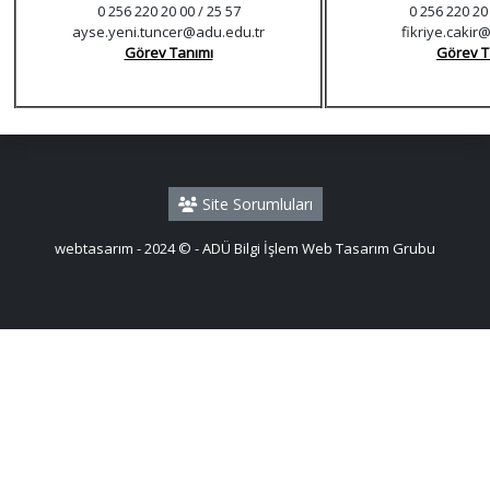
0 256 220 20 00 / 25 57
0 256 220 20
ayse.yeni.tuncer@adu.edu.tr
fikriye.cakir
Görev Tanımı
Görev T
Site Sorumluları
webtasarım - 2024 © - ADÜ Bilgi İşlem Web Tasarım Grubu