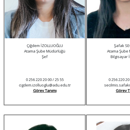
Çiğdem İZOLLUOĞLU
Şafak SE
Atama Şube Müdürlüğü
Atama Şube 
Şef
Bilgisayar 
0 256 220 20 00 / 25 55
0 256 220 20
cigdem.izolluoglu@adu.edu.tr
secilmis.safa
Görev Tanımı
Görev T