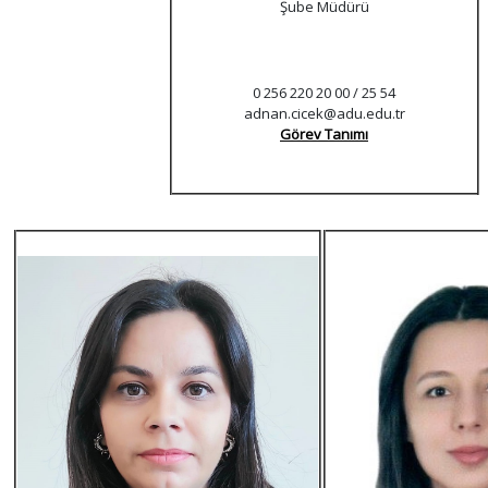
Şube Müdürü
0 256 220 20 00 / 25 54
adnan.cicek@adu.edu.tr
Görev Tanımı