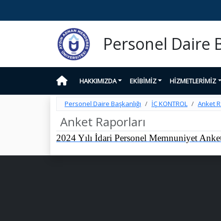
Personel Daire B
HAKKIMIZDA
EKİBİMİZ
HİZMETLERİMİZ
Personel Daire Başkanlığı
İÇ KONTROL
Anket R
Anket Raporları
2024 Yılı İdari Personel Memnuniyet Anket