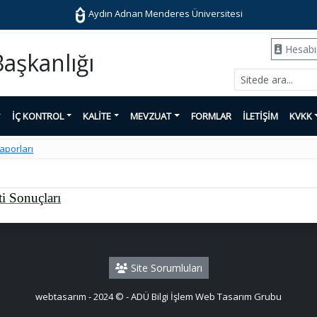
Aydın Adnan Menderes Üniversitesi
Hesab
aşkanlığı
İÇ KONTROL
KALİTE
MEVZUAT
FORMLAR
İLETİŞİM
KVKK
aporları
i Sonuçları
Site Sorumluları
webtasarım - 2024 © - ADÜ Bilgi İşlem Web Tasarım Grubu