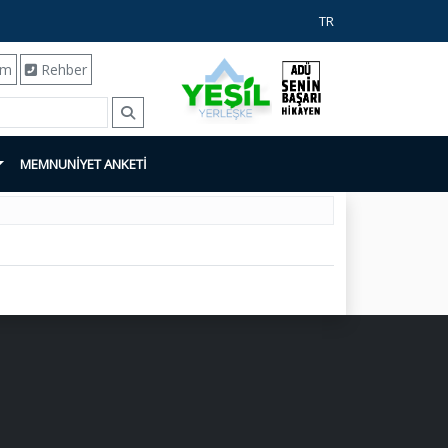
TR
ım
Rehber
MEMNUNİYET ANKETİ