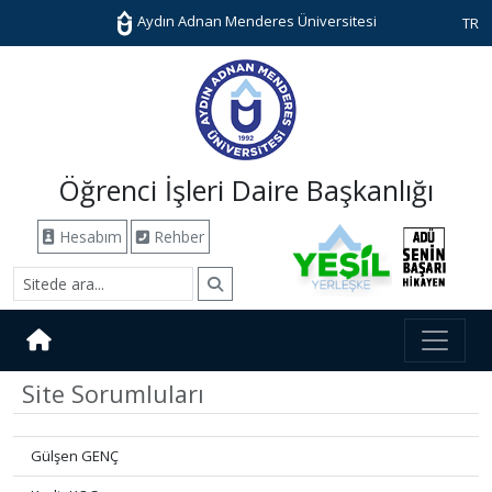
Aydın Adnan Menderes Üniversitesi
TR
Öğrenci İşleri Daire Başkanlığı
Hesabım
Rehber
Site Sorumluları
Gülşen GENÇ