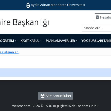
Aydın Adnan Menderes Üniversitesi
Hesab
aire Başkanlığı
-ÖĞRETİM
KAYIT KABUL
PLANLAMA/VERİLER
YÖK BURSLARI TAKİ
me Çalışmaları
Site Sorumluları
webtasarım - 2024 © - ADÜ Bilgi İşlem Web Tasarım Grubu