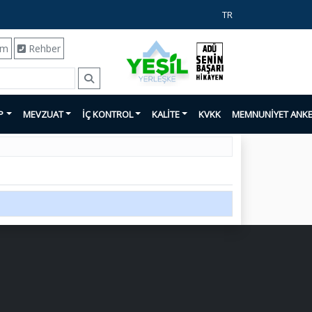
TR
ım
Rehber
P
MEVZUAT
İÇ KONTROL
KALİTE
KVKK
MEMNUNİYET ANKE