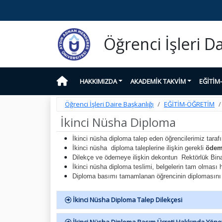
Öğrenci İşleri D
HAKKIMIZDA
AKADEMİK TAKVİM
EĞİTİM
Öğrenci İşleri Daire Başkanlığı
EĞİTİM-ÖĞRETİM
İkinci Nüsha Diploma
İkinci nüsha diploma talep eden öğrencilerimiz tara
İkinci nüsha diploma taleplerine ilişkin gerekli
ödeme
Dilekçe ve ödemeye ilişkin dekontun Rektörlük Bina
İkinci nüsha diploma teslimi, belgelerin tam olması h
Diploma basımı tamamlanan öğrencinin diplomasını alm
İkinci Nüsha Diploma Talep Dilekçesi