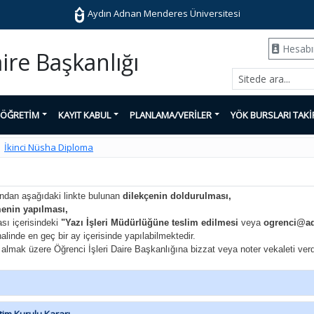
Aydın Adnan Menderes Üniversitesi
Hesab
aire Başkanlığı
-ÖĞRETİM
KAYIT KABUL
PLANLAMA/VERİLER
YÖK BURSLARI TAKİ
İkinci Nüsha Diploma
fından aşağıdaki linkte bulunan
dilekçenin doldurulması,
nin yapılması,
sı içerisindeki
"Yazı İşleri Müdürlüğüne teslim edilmesi
veya
ogrenci@ad
alinde en geç bir ay içerisinde yapılabilmektedir.
ak üzere Öğrenci İşleri Daire Başkanlığına bizzat veya noter vekaleti verdiği