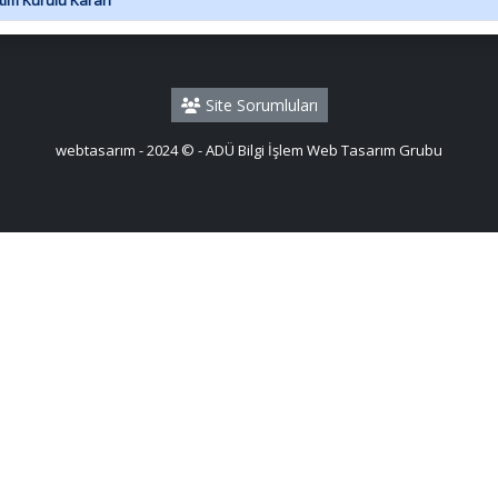
im Kurulu Kararı
Site Sorumluları
webtasarım - 2024 © - ADÜ Bilgi İşlem Web Tasarım Grubu