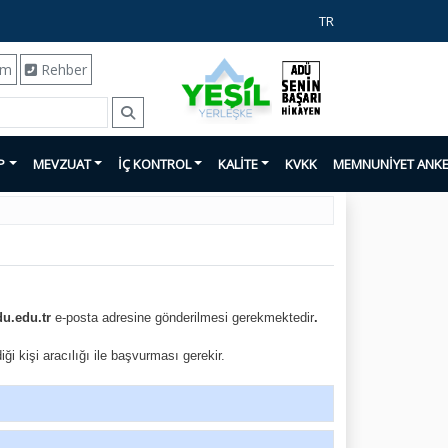
TR
ım
Rehber
P
MEVZUAT
İÇ KONTROL
KALİTE
KVKK
MEMNUNİYET ANKE
u.edu.tr
e-posta adresine
gönderilmesi gerekmektedir
.
 kişi aracılığı ile başvurması gerekir.