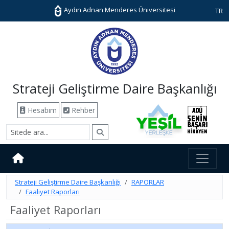
Aydın Adnan Menderes Üniversitesi
TR
Strateji Geliştirme Daire Başkanlığı
Hesabım
Rehber
Strateji Geliştirme Daire Başkanlığı
RAPORLAR
Faaliyet Raporları
Faaliyet Raporları