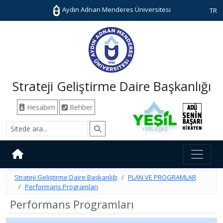
Aydın Adnan Menderes Üniversitesi
TR
Strateji Geliştirme Daire Başkanlığı
Hesabım
Rehber
Strateji Geliştirme Daire Başkanlığı
PLAN VE PROGRAMLAR
Performans Programları
Performans Programları