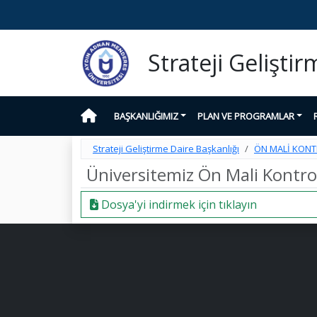
Strateji Gelişti
BAŞKANLIĞIMIZ
PLAN VE PROGRAMLAR
Strateji Geliştirme Daire Başkanlığı
ÖN MALİ KON
Üniversitemiz Ön Mali Kontrol
Dosya'yi indirmek için tıklayın