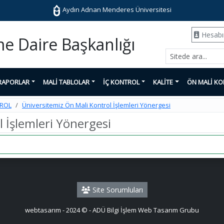
Aydın Adnan Menderes Üniversitesi
Hesab
rme Daire Başkanlığı
RAPORLAR
MALİ TABLOLAR
İÇ KONTROL
KALİTE
ÖN MALİ K
TROL
Üniversitemiz Ön Mali Kontrol İşlemleri Yönergesi
 İşlemleri Yönergesi
Site Sorumluları
webtasarım - 2024 © - ADÜ Bilgi İşlem Web Tasarım Grubu