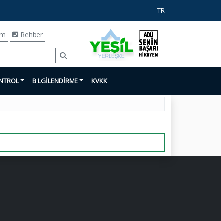
TR
ım
Rehber
ONTROL
BİLGİLENDİRME
KVKK