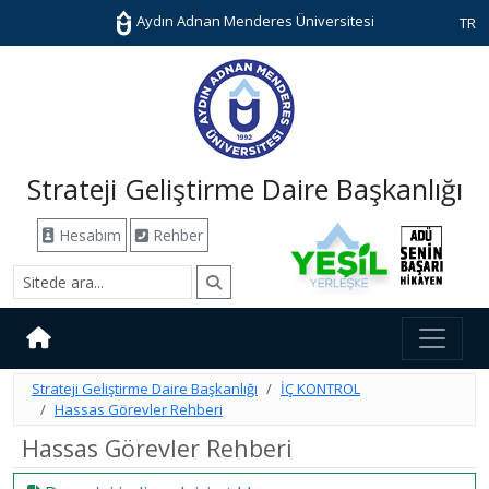
Aydın Adnan Menderes Üniversitesi
TR
Strateji Geliştirme Daire Başkanlığı
Hesabım
Rehber
Strateji Geliştirme Daire Başkanlığı
İÇ KONTROL
Hassas Görevler Rehberi
Hassas Görevler Rehberi