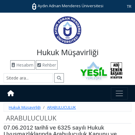
Aydın Adnan Menderes Üniversitesi
TR
Hukuk Müşavirliği
Hesabım
Rehber
Hukuk Müşavirliği
ARABULUCULUK
ARABULUCULUK
07.06.2012 tarihli ve 6325 sayılı Hukuk
Uyuşmazlıklarında Arabuluculuk Kanunu ve