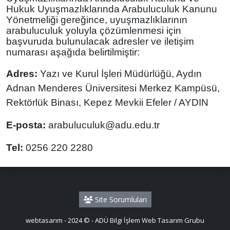
Hukuk Uyuşmazlıklarında Arabuluculuk Kanunu
Yönetmeliği gereğince, uyuşmazlıklarının
arabuluculuk yoluyla çözümlenmesi için
başvuruda bulunulacak adresler ve iletişim
numarası aşağıda belirtilmiştir:
Adres:
Yazı ve Kurul İşleri Müdürlüğü, Aydın
Adnan Menderes Üniversitesi Merkez Kampüsü,
Rektörlük Binası, Kepez Mevkii Efeler / AYDIN
E-posta:
arabuluculuk@adu.edu.tr
Tel:
0256 220 2280
Site Sorumluları
webtasarım - 2024 © - ADÜ Bilgi İşlem Web Tasarım Grubu