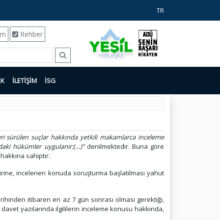
TR
ım
Rehber
KK
İLETİŞİM
İSG
 ileri sürülen suçlar hakkında yetkili makamlarca inceleme
daki hükümler uygulanır:(…)”
denilmektedir. Buna göre
hakkına sahiptir.
irine, incelenen konuda soruşturma başlatılması yahut
 tarihinden itibaren en az 7 gün sonrası olması gerektiği,
, davet yazılarında ilgililerin inceleme konusu hakkında,