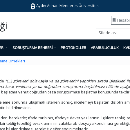
Aydın Adnan Menderes Üniversitesi
Hesab
ği
ERİ
SORUŞTURMA REHBERİ
PROTOKOLLER
ARABULUCULUK
KV
leme Örnekleri
nde
“(…) görevleri dolayısıyla ya da görevlerini yaptıkları sırada işledikleri
ına karar verilmesi ya da doğrudan soruşturma başlatılması hâlinde aşağı
eme başlatma yahut doğrudan ceza soruşturması başlatma konusunda takdir 
leme sonunda ulaşılmak istenen sonuç, incelemeyi başlatan disiplin am
n bildirilmesidir.
nden hareketle; ifade tarihinin, ifadeye davet yazılarının ilgililere tebliği
 dair tebliğ-tebellüğ evraklarının imzalatılarak dosyaya konulması gerektiği
ca bilgilendirilmesi gerektiği değerlendirilmektedir.