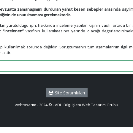
li mevzuatta zamanaşımını durduran yahut kesen sebepler arasında sayılm
tiğinin de unutulmaması gerekmektedir.
şkin yürütüldüğü için, hakkında inceleme yapılan kişinin vasfı, ortada bir
t
“incelenen”
vasfının kullanılmasının yerinde olacağı değerlendirilme
p kullanılmak zorunda değildir. Soruşturmanın tüm aşamalarının ilgil
aittir.
Site Sorumluları
webtasarım - 2024 © - ADÜ Bilgi İşlem Web Tasarım Grubu