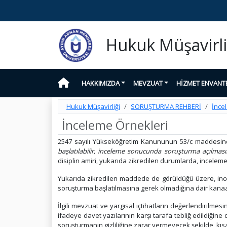
Hukuk Müşavirli
HAKKIMIZDA
MEVZUAT
HİZMET ENVANT
Hukuk Müşavirliği
SORUŞTURMA REHBERİ
İnce
İnceleme Örnekleri
2547 sayılı Yükseköğretim Kanununun 53/c maddesi
başlatılabilir, inceleme sonucunda soruşturma açılmas
disiplin amiri, yukarıda zikredilen durumlarda, incel
Yukarıda zikredilen maddede de görüldüğü üzere, ince
soruşturma başlatılmasına gerek olmadığına dair kanaati
İlgili mevzuat ve yargısal içtihatların değerlendirilmesi
ifadeye davet yazılarının karşı tarafa tebliğ edildiğine
soruşturmanın gizliliğine zarar vermeyecek şekilde, kısa