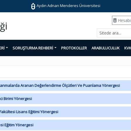
Aydın Adnan Menderes Üniversitesi
Hesab
ği
ERİ
SORUŞTURMA REHBERİ
PROTOKOLLER
ARABULUCULUK
KV
Atanmalarda Aranan Değerlendirme Ölçütleri Ve Puanlama Yönergesi
i Birimi Yönergesi
akültesi Lisans Eğitimi Yönergesi
si Eğitim Yönergesi