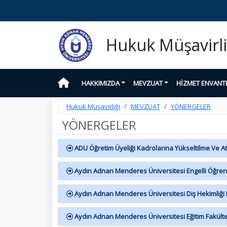
Hukuk Müşavirli
HAKKIMIZDA
MEVZUAT
HİZMET ENVANT
Hukuk Müşavirliği
MEVZUAT
YÖNERGELER
YÖNERGELER
ADU Öğretim Üyeliği Kadrolarına Yükseltilme Ve 
Aydın Adnan Menderes Üniversitesi Engelli Öğrenc
Aydın Adnan Menderes Üniversitesi Diş Hekimliği F
Aydın Adnan Menderes Üniversitesi Eğitim Fakülte