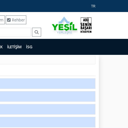
TR
ım
Rehber
KK
İLETİŞİM
İSG