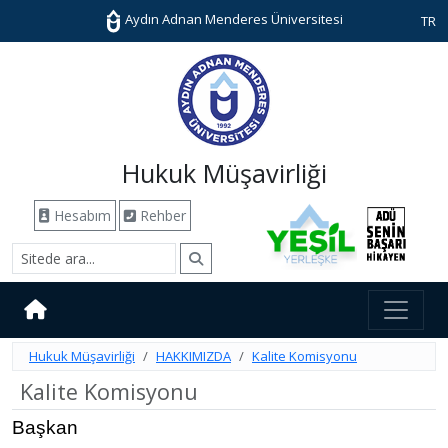
Aydın Adnan Menderes Üniversitesi
TR
Hukuk Müşavirliği
Hesabım
Rehber
Hukuk Müşavirliği
HAKKIMIZDA
Kalite Komisyonu
Kalite Komisyonu
Başkan