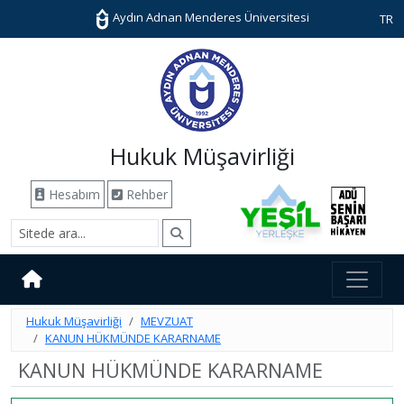
Aydın Adnan Menderes Üniversitesi
TR
Hukuk Müşavirliği
Hesabım
Rehber
Hukuk Müşavirliği
MEVZUAT
KANUN HÜKMÜNDE KARARNAME
KANUN HÜKMÜNDE KARARNAME