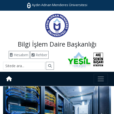
Aydın Adnan Menderes Üniversitesi
Bilgi İşlem Daire Başkanlığı
Hesabım
Rehber