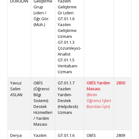
DURULAN
Geliştirme
Yazılım
Grup
Geliştirme
Lideri /
Gr Lideri
Öğr.Gör.
GT.01.1.6
(Müh.)
Yazılım
Geliştirme
Uzmanı
GT.01.1.3
Çözümleyici-
Analist
GT.01.1.5
Veritabanı
Uzmanı
Yavuz
OBİS
GT.01.1.7
OBİS Yardım
2830
ob
Selim
(Öğrenci
Yazılım
Masası
ya
ASLAN
Bilgi
Yardım-
(Birim
Sistemi)
Destek
Öğrenci İşleri
Destek
(Helpdesk)
Büroları İçin)
Hizmetleri
Uzmanı
/ Yardım
Masası
Derya
Yazılım
GT.01.1.6
OBİS
2809
dc