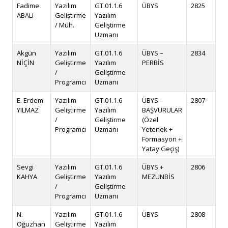
Fadime
Yazılım
GT.01.1.6
ÜBYS
2825
fa
ABALI
Geliştirme
Yazılım
/ Müh.
Geliştirme
Uzmanı
Akgün
Yazılım
GT.01.1.6
ÜBYS –
2834
an
NİÇİN
Geliştirme
Yazılım
PERBİS
/
Geliştirme
Programcı
Uzmanı
E. Erdem
Yazılım
GT.01.1.6
ÜBYS –
2807
ee
YILMAZ
Geliştirme
Yazılım
BAŞVURULAR
/
Geliştirme
(Özel
Programcı
Uzmanı
Yetenek +
Formasyon +
Yatay Geçiş)
Sevgi
Yazılım
GT.01.1.6
ÜBYS +
2806
se
KAHYA
Geliştirme
Yazılım
MEZUNBİS
/
Geliştirme
Programcı
Uzmanı
N.
Yazılım
GT.01.1.6
ÜBYS
2808
ob
Oğuzhan
Geliştirme
Yazılım