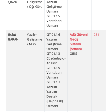
ÇINAR
Geliştirme
Yazılım
/ Öğr.Gör.
Geliştirme
Uzmanı
GT.01.1.5
Veritabanı
Uzmanı
Bulut
Yazılım
GT.01.1.6
Adü Güvenli
2811
ht
BARAN
Geliştirme
Yazılım
Geçiş
bu
/ Müh.
Geliştirme
Sistemi
Uzmanı
(Armon)
GT.01.1.3
OBİS
Çözümleyici-
Analist
GT.01.1.5
Veritabanı
Uzmanı
GT.01.1.7
Yazılım
Yardım-
Destek
(Helpdesk)
Uzmanı