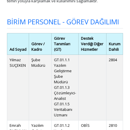
temin yoluyla karşılamak ve kullanımını sağlamaktır.
BİRİM PERSONEL - GÖREV DAĞILIMI
Görev
Destek
Görev /
Tanımları
Verdiği Diğer
Kurum
Ad Soyad
Kadro
(GT)
Hizmetler
Dahili
Ku
Yılmaz
Şube
GT.01.1.1
2804
ys
SUÇEKEN
Müdürü
Yazılım
Geliştirme
Şube
Müdürü
GT.01.1.3
Çözümleyici-
Analist
GT.01.1.5
Veritabanı
Uzmanı
Emrah
Yazılım
GT.01.1.2
OBİS
2810
ed