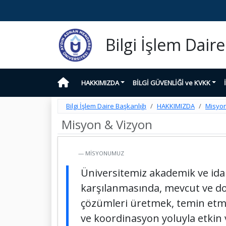
Bilgi İşlem Daire
HAKKIMIZDA
BİLGİ GÜVENLİĞİ ve KVKK
Bilgi İşlem Daire Başkanlığı
HAKKIMIZDA
Misyon
Misyon & Vizyon
MİSYONUMUZ
Üniversitemiz akademik ve idari
karşılanmasında, mevcut ve doğ
çözümleri üretmek, temin etmek
ve koordinasyon yoluyla etkin v