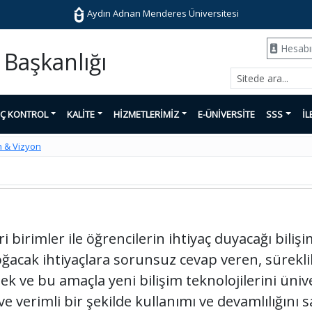
Aydın Adnan Menderes Üniversitesi
Hesab
 Başkanlığı
İÇ KONTROL
KALİTE
HİZMETLERİMİZ
E-ÜNİVERSİTE
SSS
İL
 & Vizyon
 birimler ile öğrencilerin ihtiyaç duyacağı bilişi
acak ihtiyaçlara sorunsuz cevap veren, süreklil
 ve bu amaçla yeni bilişim teknolojilerini üniv
e verimli bir şekilde kullanımı ve devamlılığını 